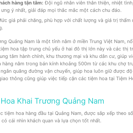
hách hàng tận tâm:
Đội ngũ nhân viên thân thiện, nhiệt tình
ưng ý nhất, giải đáp mọi thắc mắc một cách chu đáo.
ức giá phải chăng, phù hợp với chất lượng và giá trị thẩm
g.
ng Quảng Nam là một tỉnh nằm ở miền Trung Việt Nam, nổi 
ệm hoa tập trung chủ yếu ở hai đô thị lớn này và các thị t
 trung tâm hành chính, khu thương mại và khu dân cư, giúp v
ửa hàng nằm trong bán kính khoảng 500m từ các khu chợ tr
t ngắn quãng đường vận chuyển, giúp hoa luôn giữ được độ 
 giao thông cũng giúp việc tiếp cận các tiệm hoa tại Tiệ
 Hoa Khai Trương Quảng Nam
các tiệm hoa hàng đầu tại Quảng Nam, được sắp xếp theo số
có cái nhìn khách quan và lựa chọn tốt nhất.