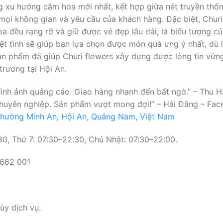
ng xu hướng cắm hoa mới nhất, kết hợp giữa nét truyền thốn
ọi không gian và yêu cầu của khách hàng. Đặc biệt, Churi 
 đều rạng rỡ và giữ được vẻ đẹp lâu dài, là biểu tượng c
iệt tình sẽ giúp bạn lựa chọn được món quà ưng ý nhất, dù
ản phẩm đã giúp Churi flowers xây dựng được lòng tin vững
trương tại Hội An.
hình ảnh quảng cáo. Giao hàng nhanh đến bất ngờ.” – Thu 
n chuyên nghiệp. Sản phẩm vượt mong đợi!” – Hải Đăng – Fa
 Phường Minh An, Hội An, Quảng Nam, Việt Nam
0, Thứ 7: 07:30–22:30, Chủ Nhật: 07:30–22:00.
 662 001
y dịch vụ.