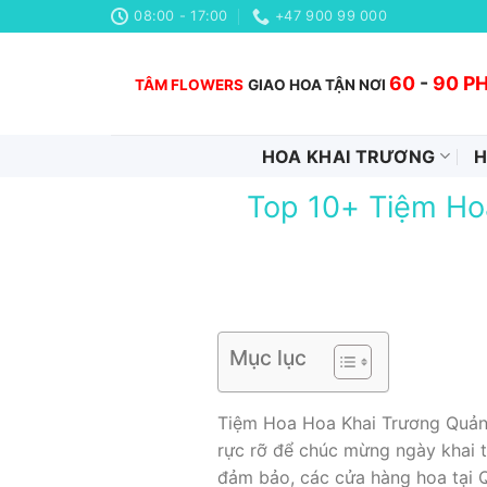
Chuyển
08:00 - 17:00
+47 900 99 000
đến
nội
60
-
90 P
TÂM FLOWERS
GIAO HOA TẬN NƠI
dung
HOA KHAI TRƯƠNG
H
Top 10+ Tiệm Ho
Mục lục
Tiệm Hoa Hoa Khai Trương Quảng
rực rỡ để chúc mừng ngày khai 
đảm bảo, các cửa hàng hoa tại 