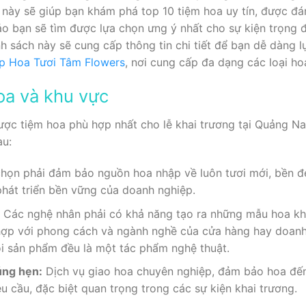
ết này sẽ giúp bạn khám phá top 10 tiệm hoa uy tín, được đ
 bạn sẽ tìm được lựa chọn ưng ý nhất cho sự kiện trọng đ
h sách này sẽ cung cấp thông tin chi tiết để bạn dễ dàng l
p Hoa Tươi Tâm Flowers
, nơi cung cấp đa dạng các loại ho
oa và khu vực
ược tiệm hoa phù hợp nhất cho lễ khai trương tại Quảng N
au:
ọn phải đảm bảo nguồn hoa nhập về luôn tươi mới, bền đẹ
phát triển bền vững của doanh nghiệp.
:
Các nghệ nhân phải có khả năng tạo ra những mẫu hoa kh
hợp với phong cách và ngành nghề của cửa hàng hay doanh
ỗi sản phẩm đều là một tác phẩm nghệ thuật.
úng hẹn:
Dịch vụ giao hoa chuyên nghiệp, đảm bảo hoa đến 
u cầu, đặc biệt quan trọng trong các sự kiện khai trương.