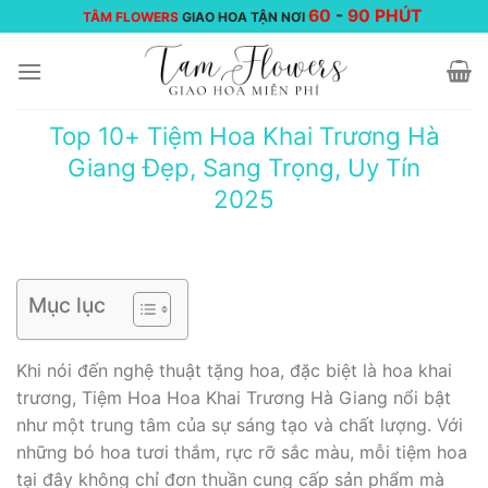
Chuyển
60
-
90 PHÚT
TÂM FLOWERS
GIAO HOA TẬN NƠI
đến
nội
dung
Top 10+ Tiệm Hoa Khai Trương Hà
Giang Đẹp, Sang Trọng, Uy Tín
2025
Mục lục
Khi nói đến nghệ thuật tặng hoa, đặc biệt là hoa khai
trương, Tiệm Hoa Hoa Khai Trương Hà Giang nổi bật
như một trung tâm của sự sáng tạo và chất lượng. Với
những bó hoa tươi thắm, rực rỡ sắc màu, mỗi tiệm hoa
tại đây không chỉ đơn thuần cung cấp sản phẩm mà