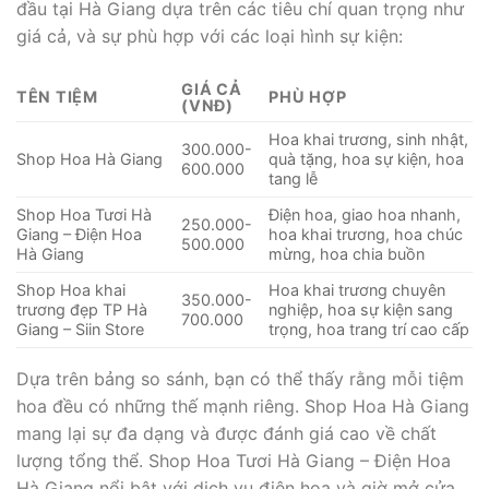
đầu tại Hà Giang dựa trên các tiêu chí quan trọng như
giá cả, và sự phù hợp với các loại hình sự kiện:
GIÁ CẢ
TÊN TIỆM
PHÙ HỢP
(VNĐ)
Hoa khai trương, sinh nhật,
300.000-
Shop Hoa Hà Giang
quà tặng, hoa sự kiện, hoa
600.000
tang lễ
Shop Hoa Tươi Hà
Điện hoa, giao hoa nhanh,
250.000-
Giang – Điện Hoa
hoa khai trương, hoa chúc
500.000
Hà Giang
mừng, hoa chia buồn
Shop Hoa khai
Hoa khai trương chuyên
350.000-
trương đẹp TP Hà
nghiệp, hoa sự kiện sang
700.000
Giang – Siin Store
trọng, hoa trang trí cao cấp
Dựa trên bảng so sánh, bạn có thể thấy rằng mỗi tiệm
hoa đều có những thế mạnh riêng. Shop Hoa Hà Giang
mang lại sự đa dạng và được đánh giá cao về chất
lượng tổng thể. Shop Hoa Tươi Hà Giang – Điện Hoa
Hà Giang nổi bật với dịch vụ điện hoa và giờ mở cửa