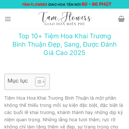
Chuyển
60
-
90 PHÚT
TÂM FLOWERS
GIAO HOA TẬN NƠI
đến
nội
dung
Top 10+ Tiệm Hoa Khai Trương
Bình Thuận Đẹp, Sang, Được Đánh
Giá Cao 2025
Mục lục
Tiệm Hoa Hoa Khai Trương Bình Thuận là một phần
không thể thiếu trong mỗi sự kiện đặc biệt, đặc biệt là
các buổi lễ khai trương, khánh thành hay những dịp kỷ
niệm quan trọng. Những lẵng hoa tươi thắm, rực rỡ
không chỉ làm tăng thêm vẻ đẹp, sự trang trọng cho