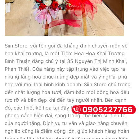
Siin Store, với tên gọi đã khẳng định chuyên môn về
hoa khai trương, là một Tiệm Hoa Hoa Khai Trương
Bình Thuận đáng chú ý tại 35 Nguyễn Thị Minh Khai,
Phan Thiết. Cửa hàng này tập trung vào việc tạo ra
những lẵng hoa chúc mừng đẹp mắt và ý nghĩa, phù
hợp với mọi loại hình kinh doanh. Siin Store chú trọng
đến chất lượng hoa tươi, đảm bảo mỗi bông hoa đều
rực rỡ và bền đẹp khi đến tay người nhận. Bên cạnh
đó, các thiết kế hoa tại đây luôn được cập nhật, mang
0905227766
phong cách hiện đại, sang trọng, thể hiện sự tinh tế
của người tặng. Dịch vụ tư vấn và giao hàng chuyên
nghiệp cũng là điểm cộng lớn, giúp khách hàng hoàn
toàn yên tâm khi lựa chọn Siin Store cho các sự kiện