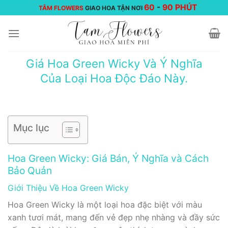
Chuyển
60
-
90 PHÚT
TÂM FLOWERS
GIAO HOA TẬN NƠI
đến
nội
dung
Giá Hoa Green Wicky Và Ý Nghĩa
Của Loại Hoa Độc Đáo Này.
Mục lục
Hoa Green Wicky: Giá Bán, Ý Nghĩa và Cách
Bảo Quản
Giới Thiệu Về Hoa Green Wicky
Hoa Green Wicky là một loại hoa đặc biệt với màu
xanh tươi mát, mang đến vẻ đẹp nhẹ nhàng và đầy sức