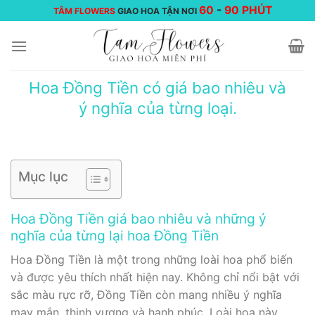
Chuyển
60
-
90 PHÚT
TÂM FLOWERS
GIAO HOA TẬN NƠI
đến
nội
dung
Hoa Đồng Tiền có giá bao nhiêu và
ý nghĩa của từng loại.
Mục lục
Hoa Đồng Tiền giá bao nhiêu và những ý
nghĩa của từng lại hoa Đồng Tiền
Hoa Đồng Tiền là một trong những loài hoa phổ biến
và được yêu thích nhất hiện nay. Không chỉ nổi bật với
sắc màu rực rỡ, Đồng Tiền còn mang nhiều ý nghĩa
may mắn, thịnh vượng và hạnh phúc. Loài hoa này