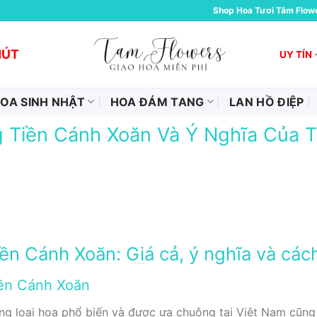
Shop Hoa Tươi Tâm Flow
HÚT
UY TÍN
OA SINH NHẬT
HOA ĐÁM TANG
LAN HỒ ĐIỆP
 Tiền Cánh Xoăn Và Ý Nghĩa Của T
ền Cánh Xoăn: Giá cả, ý nghĩa và các
iền Cánh Xoăn
g loại hoa phổ biến và được ưa chuộng tại Việt Nam cũng n