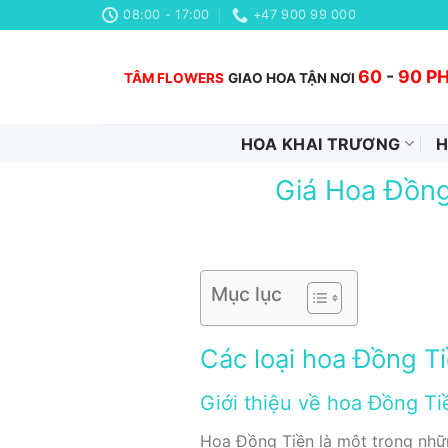
Chuyển
08:00 - 17:00
+47 900 99 000
đến
nội
60
-
90 P
TÂM FLOWERS
GIAO HOA TẬN NƠI
dung
HOA KHAI TRƯƠNG
H
Giá Hoa Đồng
Mục lục
Các loại hoa Đồng Ti
Giới thiệu về hoa Đồng T
Hoa Đồng Tiền là một trong nhữn