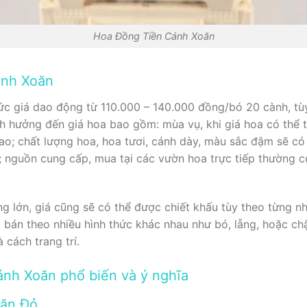
Hoa Đồng Tiền Cánh Xoăn
ánh Xoăn
 giá dao động từ 110.000 – 140.000 đồng/bó 20 cành, tùy
h hưởng đến giá hoa bao gồm: mùa vụ, khi giá hoa có thể t
ao; chất lượng hoa, hoa tươi, cánh dày, màu sắc đậm sẽ có
n; nguồn cung cấp, mua tại các vườn hoa trực tiếp thường c
g lớn, giá cũng sẽ có thể được chiết khấu tùy theo từng n
bán theo nhiều hình thức khác nhau như bó, lẵng, hoặc chậ
 cách trang trí.
ánh Xoăn phổ biến và ý nghĩa
oăn Đỏ