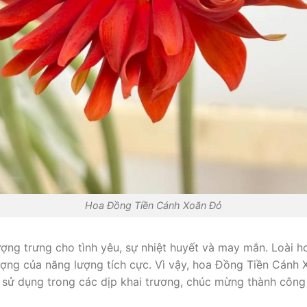
Hoa Đồng Tiền Cánh Xoăn Đỏ
g trưng cho tình yêu, sự nhiệt huyết và may mắn. Loài ho
ượng của năng lượng tích cực. Vì vậy, hoa Đồng Tiền Cánh
c sử dụng trong các dịp khai trương, chúc mừng thành cô