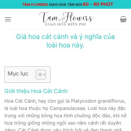
Chuyển
60
-
90 PHÚT
TÂM FLOWERS
GIAO HOA TẬN NƠI
đến
nội
dung
Giá hoa cát cánh và ý nghĩa của
loài hoa này.
Mục lục
Giới thiệu Hoa Cát Cánh
Hoa Cát Cánh, hay còn gọi là Platycodon grandiflorus,
là loài hoa thuộc họ Campanulaceae. Loài hoa này đặc
trưng với những bông hoa hình chuông độc đáo, khi nở
hoa trông giống những ngôi sao năm cánh rất duyên
dáng. Cát Cánh được yêu thích bởi vẻ đẹp thanh nhã