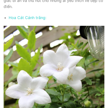
giác bí ẩn và thu hút cho những ai yêu thích vẻ đẹp cổ
điển.
Hoa Cát Cánh trắng: