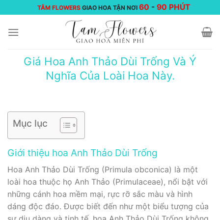
Chuyển
60
-
90 PHÚT
TÂM FLOWERS
GIAO HOA TẬN NƠI
đến
nội
dung
Giá Hoa Anh Thảo Dùi Trống Và Ý
Nghĩa Của Loài Hoa Này.
Mục lục
Giới thiệu hoa Anh Thảo Dùi Trống
Hoa Anh Thảo Dùi Trống (Primula obconica) là một
loài hoa thuộc họ Anh Thảo (Primulaceae), nổi bật với
những cánh hoa mềm mại, rực rỡ sắc màu và hình
dáng độc đáo. Được biết đến như một biểu tượng của
sự dịu dàng và tinh tế, hoa Anh Thảo Dùi Trống không