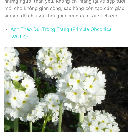
những người thân yêu. Không chỉ mang lại vẻ đẹp tươi
mới cho không gian sống, sắc hồng còn tạo cảm giác
ấm áp, dễ chịu và khơi gợi những cảm xúc tích cực.
Anh Thảo Dùi Trống Trắng (Primula Obconica
‘White’):