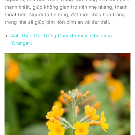
thanh khiết, giúp không gian trở nên nhẹ nhàng, thanh
thoát hơn. Người ta tin rằng, đặt một chậu hoa trắng
trong nhà sẽ giúp tâm hồn bình an và thư thái.
Anh Thảo Dùi Trống Cam (Primula Obconica
‘Orange’):