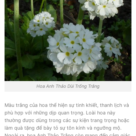
Hoa Anh Thảo Dùi Trống Trắng
Màu trắng của hoa thể hiện sự tinh khiết, thanh lịch và
phù hợp với những dịp quan trọng. Loài hoa này
thường được dùng trong các sự kiện trang trọng hoặc
làm quà tặng để bày tỏ sự tôn kính và ngưỡng mộ.
Ngoài ra, hoa Anh Thảo Trắng còn mang đến cảm giác