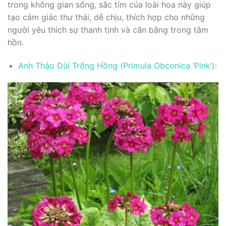
trong không gian sống, sắc tím của loài hoa này giúp
tạo cảm giác thư thái, dễ chịu, thích hợp cho những
người yêu thích sự thanh tịnh và cân bằng trong tâm
hồn.
Anh Thảo Dùi Trống Hồng (Primula Obconica ‘Pink’):