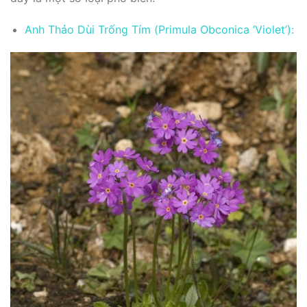
Anh Thảo Dùi Trống Tím (Primula Obconica ‘Violet’):