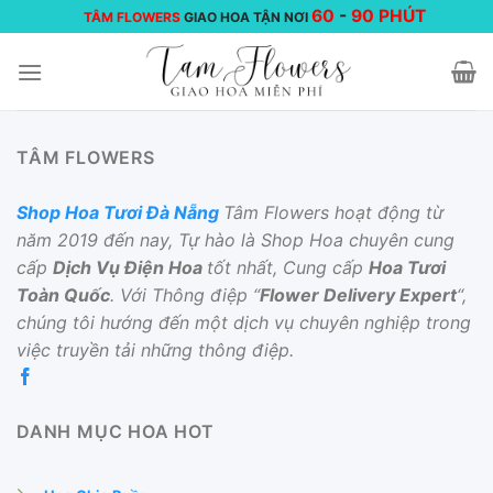
Chuyển
60
-
90 PHÚT
TÂM FLOWERS
GIAO HOA TẬN NƠI
đến
nội
dung
TÂM FLOWERS
Shop Hoa Tươi Đà Nẵng
Tâm Flowers hoạt động từ
năm 2019 đến nay, Tự hào là Shop Hoa chuyên cung
cấp
Dịch Vụ Điện Hoa
tốt nhất, Cung cấp
Hoa Tươi
Toàn Quốc
. Với Thông điệp “
Flower Delivery Expert
“,
chúng tôi hướng đến một dịch vụ chuyên nghiệp trong
việc truyền tải những thông điệp.
DANH MỤC HOA HOT