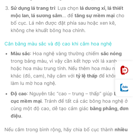
Sử dụng lá trang trí
: Lựa chọn
lá dương xỉ, lá thiết
mộc lan, lá sương sâm
… để
tăng sự mềm mại
cho
bố cục. Lá nên được đặt phía sau hoặc xen kẽ,
không che khuất bông hoa chính.
Cân bằng màu sắc và độ cao khi cắm hoa nghệ
Màu sắc
: Hoa nghệ vàng thường chiếm
sắc nóng
trong bảng màu, vì vậy cần kết hợp với lá xanh
hoặc hoa màu trung tính. Nếu thêm hoa màu nóng
khác (đỏ, cam), hãy cắm với
tỷ lệ thấp
để không
làm lu mờ hoa nghệ.
Độ cao
: Nguyên tắc “cao – trung – thấp” giúp
bố
cục mềm mại
. Tránh để tất cả các bông hoa nghệ ở
cùng một độ cao, dễ tạo cảm giác
bằng phẳng, đơn
điệu
.
Nếu cắm trong bình rộng, hãy chia bố cục thành
nhiều