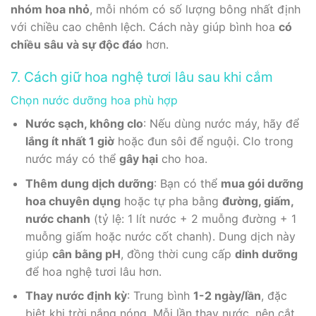
nhóm hoa nhỏ
, mỗi nhóm có số lượng bông nhất định
với chiều cao chênh lệch. Cách này giúp bình hoa
có
chiều sâu và sự độc đáo
hơn.
7. Cách giữ hoa nghệ tươi lâu sau khi cắm
Chọn nước dưỡng hoa phù hợp
Nước sạch, không clo
: Nếu dùng nước máy, hãy để
lắng ít nhất 1 giờ
hoặc đun sôi để nguội. Clo trong
nước máy có thể
gây hại
cho hoa.
Thêm dung dịch dưỡng
: Bạn có thể
mua gói dưỡng
hoa chuyên dụng
hoặc tự pha bằng
đường, giấm,
nước chanh
(tỷ lệ: 1 lít nước + 2 muỗng đường + 1
muỗng giấm hoặc nước cốt chanh). Dung dịch này
giúp
cân bằng pH
, đồng thời cung cấp
dinh dưỡng
để hoa nghệ tươi lâu hơn.
Thay nước định kỳ
: Trung bình
1-2 ngày/lần
, đặc
biệt khi trời nắng nóng. Mỗi lần thay nước, nên cắt