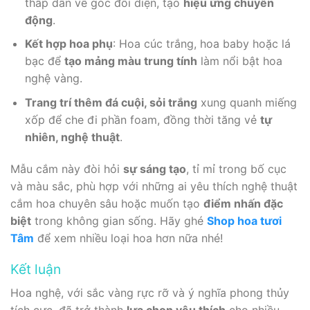
thấp dần về góc đối diện, tạo
hiệu ứng chuyển
động
.
Kết hợp hoa phụ
: Hoa cúc trắng, hoa baby hoặc lá
bạc để
tạo mảng màu trung tính
làm nổi bật hoa
nghệ vàng.
Trang trí thêm đá cuội, sỏi trắng
xung quanh miếng
xốp để che đi phần foam, đồng thời tăng vẻ
tự
nhiên, nghệ thuật
.
Mẫu cắm này đòi hỏi
sự sáng tạo
, tỉ mỉ trong bố cục
và màu sắc, phù hợp với những ai yêu thích nghệ thuật
cắm hoa chuyên sâu hoặc muốn tạo
điểm nhấn đặc
biệt
trong không gian sống. Hãy ghé
Shop hoa tươi
Tâm
để xem nhiều loại hoa hơn nữa nhé!
Kết luận
Hoa nghệ, với sắc vàng rực rỡ và ý nghĩa phong thủy
tích cực, đã trở thành
lựa chọn yêu thích
cho nhiều