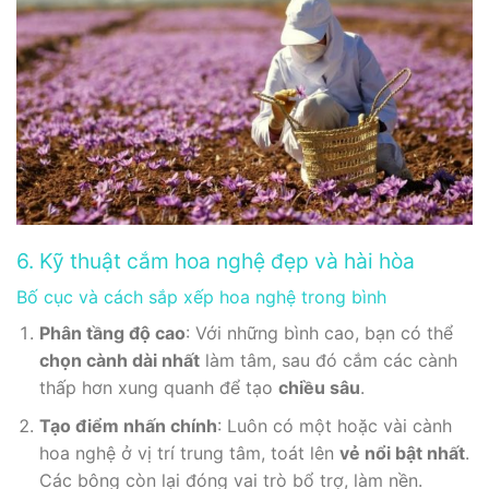
6. Kỹ thuật cắm hoa nghệ đẹp và hài hòa
Bố cục và cách sắp xếp hoa nghệ trong bình
Phân tầng độ cao
: Với những bình cao, bạn có thể
chọn cành dài nhất
làm tâm, sau đó cắm các cành
thấp hơn xung quanh để tạo
chiều sâu
.
Tạo điểm nhấn chính
: Luôn có một hoặc vài cành
hoa nghệ ở vị trí trung tâm, toát lên
vẻ nổi bật nhất
.
Các bông còn lại đóng vai trò bổ trợ, làm nền.