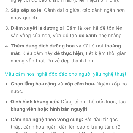
Sắp xếp so le
: Cành dài ở giữa, các cành ngắn hơn
xoay quanh.
Điểm xuyết lá dương xỉ
: Cắm lá xen kẽ để tôn lên
sắc vàng của hoa, vừa đủ tạo
độ xanh
nhẹ nhàng.
Thêm dung dịch dưỡng hoa
và đặt ở nơi
thoáng
mát
. Kiểu cắm này
dễ thực hiện
, tiết kiệm thời gian
nhưng vẫn toát lên vẻ đẹp thanh lịch.
Mẫu cắm hoa nghệ độc đáo cho người yêu nghệ thuật
Chọn lẵng hoa rộng
và
xốp cắm hoa
: Ngâm xốp no
nước.
Định hình khung xốp
: Dùng cành khô uốn lượn, tạo
khung viền hoặc hình bán nguyệt
.
Cắm hoa nghệ theo vòng cung
: Bắt đầu từ góc
thấp, cành hoa ngắn, dần lên cao ở trung tâm, rồi