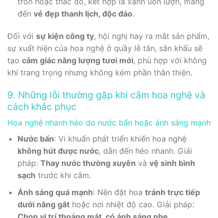
tròn hoặc thác đổ, kết hợp lá xanh uốn lượn, mang
đến
vẻ đẹp thanh lịch, độc đáo
.
Đối với
sự kiện công ty
, hội nghị hay ra mắt sản phẩm,
sự xuất hiện của hoa nghệ ở quầy lễ tân, sân khấu sẽ
tạo
cảm giác năng lượng tươi mới
, phù hợp với không
khí trang trọng nhưng không kém phần thân thiện.
9. Những lỗi thường gặp khi cắm hoa nghệ và
cách khắc phục
Hoa nghệ nhanh héo do nước bẩn hoặc ánh sáng mạnh
Nước bẩn
: Vi khuẩn phát triển khiến hoa nghệ
không hút được nước
, dẫn đến héo nhanh. Giải
pháp:
Thay nước thường xuyên
và
vệ sinh bình
sạch
trước khi cắm.
Ánh sáng quá mạnh
: Nên đặt hoa
tránh trực tiếp
dưới nắng gắt
hoặc nơi nhiệt độ cao. Giải pháp:
Chọn vị trí thoáng mát, có ánh sáng nhẹ
.