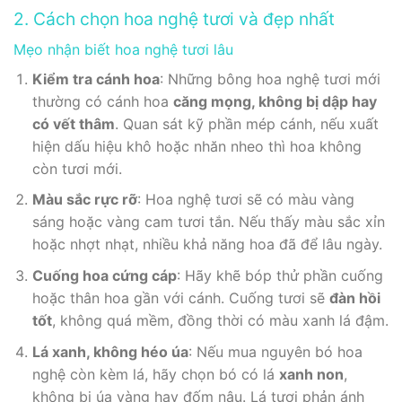
2. Cách chọn hoa nghệ tươi và đẹp nhất
Mẹo nhận biết hoa nghệ tươi lâu
Kiểm tra cánh hoa
: Những bông hoa nghệ tươi mới
thường có cánh hoa
căng mọng, không bị dập hay
có vết thâm
. Quan sát kỹ phần mép cánh, nếu xuất
hiện dấu hiệu khô hoặc nhăn nheo thì hoa không
còn tươi mới.
Màu sắc rực rỡ
: Hoa nghệ tươi sẽ có màu vàng
sáng hoặc vàng cam tươi tắn. Nếu thấy màu sắc xỉn
hoặc nhợt nhạt, nhiều khả năng hoa đã để lâu ngày.
Cuống hoa cứng cáp
: Hãy khẽ bóp thử phần cuống
hoặc thân hoa gần với cánh. Cuống tươi sẽ
đàn hồi
tốt
, không quá mềm, đồng thời có màu xanh lá đậm.
Lá xanh, không héo úa
: Nếu mua nguyên bó hoa
nghệ còn kèm lá, hãy chọn bó có lá
xanh non
,
không bị úa vàng hay đốm nâu. Lá tươi phản ánh