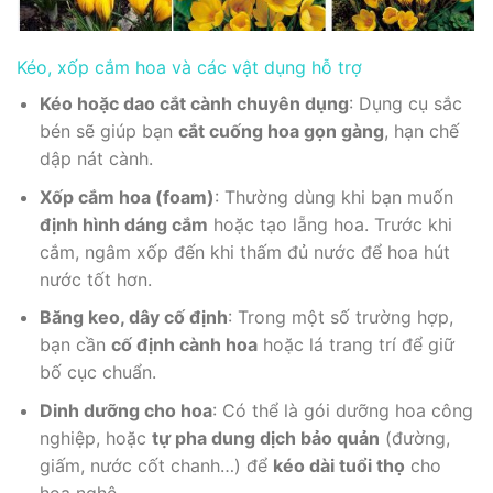
Kéo, xốp cắm hoa và các vật dụng hỗ trợ
Kéo hoặc dao cắt cành chuyên dụng
: Dụng cụ sắc
bén sẽ giúp bạn
cắt cuống hoa gọn gàng
, hạn chế
dập nát cành.
Xốp cắm hoa (foam)
: Thường dùng khi bạn muốn
định hình dáng cắm
hoặc tạo lẵng hoa. Trước khi
cắm, ngâm xốp đến khi thấm đủ nước để hoa hút
nước tốt hơn.
Băng keo, dây cố định
: Trong một số trường hợp,
bạn cần
cố định cành hoa
hoặc lá trang trí để giữ
bố cục chuẩn.
Dinh dưỡng cho hoa
: Có thể là gói dưỡng hoa công
nghiệp, hoặc
tự pha dung dịch bảo quản
(đường,
giấm, nước cốt chanh…) để
kéo dài tuổi thọ
cho
hoa nghệ.