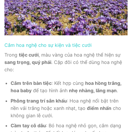
Cắm hoa nghệ cho sự kiện và tiệc cưới
Trong
tiệc cưới
, màu vàng của hoa nghệ thể hiện sự
sang trọng, quý phái
. Cặp đôi có thể dùng hoa nghệ
cho:
Cắm trên bàn tiệc
: Kết hợp cùng
hoa hồng trắng,
hoa baby
để tạo hình ảnh
nhẹ nhàng, lãng mạn
.
Phông trang trí sân khấu
: Hoa nghệ nổi bật trên
nền vải trắng hoặc xanh nhạt, tạo
điểm nhấn
cho
không gian lễ cưới.
Cầm tay cô dâu
: Bó hoa nghệ nhỏ gọn, cắm dạng