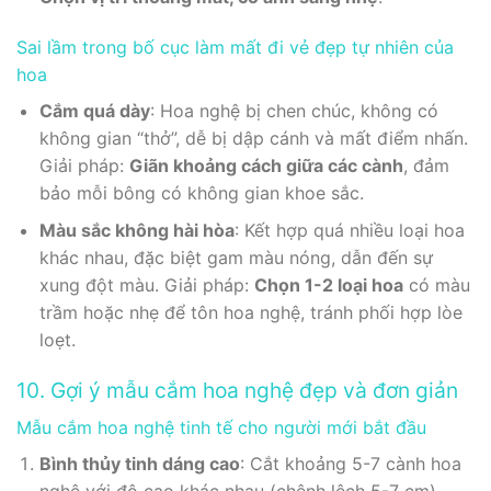
Sai lầm trong bố cục làm mất đi vẻ đẹp tự nhiên của
hoa
Cắm quá dày
: Hoa nghệ bị chen chúc, không có
không gian “thở”, dễ bị dập cánh và mất điểm nhấn.
Giải pháp:
Giãn khoảng cách giữa các cành
, đảm
bảo mỗi bông có không gian khoe sắc.
Màu sắc không hài hòa
: Kết hợp quá nhiều loại hoa
khác nhau, đặc biệt gam màu nóng, dẫn đến sự
xung đột màu. Giải pháp:
Chọn 1-2 loại hoa
có màu
trầm hoặc nhẹ để tôn hoa nghệ, tránh phối hợp lòe
loẹt.
10. Gợi ý mẫu cắm hoa nghệ đẹp và đơn giản
Mẫu cắm hoa nghệ tinh tế cho người mới bắt đầu
Bình thủy tinh dáng cao
: Cắt khoảng 5-7 cành hoa
nghệ với độ cao khác nhau (chênh lệch 5-7 cm).