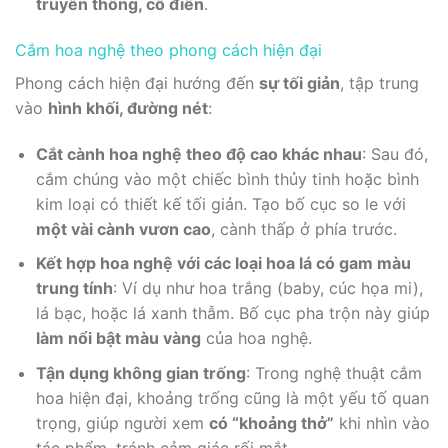
truyền thống, cổ điển
.
Cắm hoa nghệ theo phong cách hiện đại
Phong cách hiện đại hướng đến
sự tối giản
, tập trung
vào
hình khối, đường nét
:
Cắt cành hoa nghệ theo độ cao khác nhau
: Sau đó,
cắm chúng vào một chiếc bình thủy tinh hoặc bình
kim loại có thiết kế tối giản. Tạo bố cục so le với
một vài cành vươn cao
, cành thấp ở phía trước.
Kết hợp hoa nghệ với các loại hoa lá có gam màu
trung tính
: Ví dụ như hoa trắng (baby, cúc họa mi),
lá bạc, hoặc lá xanh thẫm. Bố cục pha trộn này giúp
làm nổi bật màu vàng
của hoa nghệ.
Tận dụng không gian trống
: Trong nghệ thuật cắm
hoa hiện đại, khoảng trống cũng là một yếu tố quan
trọng, giúp người xem
có “khoảng thở”
khi nhìn vào