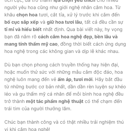
người yêu hoa cũng như giới nghệ nhân cắm hoa. Từ
khâu
chọn hoa
tươi, cắt tỉa, xử lý trước khi cắm đến
bố cục sắp xếp
và
giữ hoa tươi lâu
, tất cả đều cần sự
tỉ mỉ và hiểu biết
nhất định. Qua bài viết này, hy vọng
bạn đã nắm rõ
cách cắm hoa nghệ đẹp, bền lâu và
mang tính thẩm mỹ cao
, đồng thời biết cách ứng dụng
hoa nghệ trong các không gian và dịp lễ khác nhau.
Dù bạn chọn phong cách truyền thống hay hiện đại,
hoặc muốn thử sức với những mẫu cắm độc đáo, hoa
nghệ luôn mang đến vẻ
ấm áp, tươi mới
. Hãy bắt đầu
từ những bước cơ bản nhất, dần dần rèn luyện sự khéo
léo và gu thẩm mỹ cá nhân để mỗi bình hoa nghệ đều
trở thành
một tác phẩm nghệ thuật
có thể chạm đến
trái tim của người thưởng lãm.
Chúc bạn thành công và có thật nhiều trải nghiệm thú
vị khi cắm hoa nghệ!