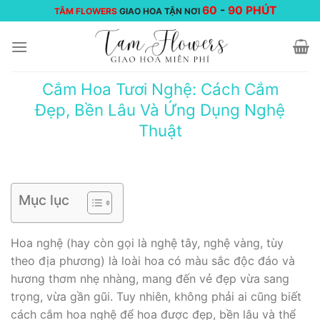
Chuyển
60
-
90 PHÚT
TÂM FLOWERS
GIAO HOA TẬN NƠI
đến
nội
dung
Cắm Hoa Tươi Nghệ: Cách Cắm
Đẹp, Bền Lâu Và Ứng Dụng Nghệ
Thuật
Mục lục
Hoa nghệ (hay còn gọi là nghệ tây, nghệ vàng, tùy
theo địa phương) là loài hoa có màu sắc độc đáo và
hương thơm nhẹ nhàng, mang đến vẻ đẹp vừa sang
trọng, vừa gần gũi. Tuy nhiên, không phải ai cũng biết
cách cắm hoa nghệ để hoa được đẹp, bền lâu và thể