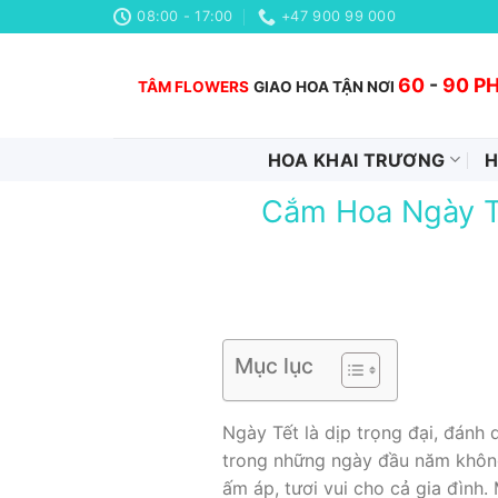
Chuyển
08:00 - 17:00
+47 900 99 000
đến
nội
60
-
90 P
TÂM FLOWERS
GIAO HOA TẬN NƠI
dung
HOA KHAI TRƯƠNG
H
Cắm Hoa Ngày T
Mục lục
Ngày Tết là dịp trọng đại, đánh
trong những ngày đầu năm không
ấm áp, tươi vui cho cả gia đình.