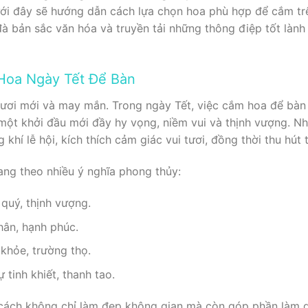
dưới đây sẽ hướng dẫn cách lựa chọn hoa phù hợp để cắm tr
đà bản sắc văn hóa và truyền tải những thông điệp tốt làn
Hoa Ngày Tết Để Bàn
tươi mới và may mắn. Trong ngày Tết, việc cắm hoa để bàn k
ột khởi đầu mới đầy hy vọng, niềm vui và thịnh vượng. N
khí lễ hội, kích thích cảm giác vui tươi, đồng thời thu hút t
ng theo nhiều ý nghĩa phong thủy:
quý, thịnh vượng.
hân, hạnh phúc.
 khỏe, trường thọ.
 tinh khiết, thanh tao.
ách không chỉ làm đẹp không gian mà còn góp phần làm già